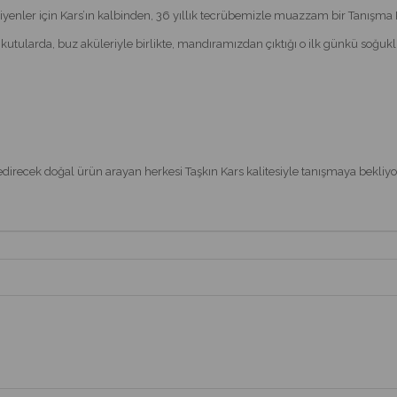
enler için Kars’ın kalbinden, 36 yıllık tecrübemizle muazzam bir Tanışma P
kutularda, buz aküleriyle birlikte, mandıramızdan çıktığı o ilk günkü soğukl
yedirecek doğal ürün arayan herkesi Taşkın Kars kalitesiyle tanışmaya bekliyor