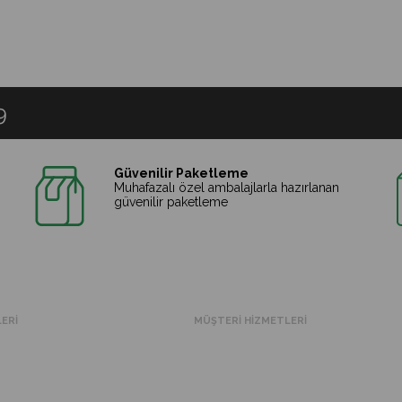
9
Güvenilir Paketleme
z
Muhafazalı özel ambalajlarla hazırlanan
güvenilir paketleme
LERİ
MÜŞTERİ HİZMETLERİ
Hakkımızda
Neden Taşkın Ticaret
Gizlilik & Güvenlik Politikamız