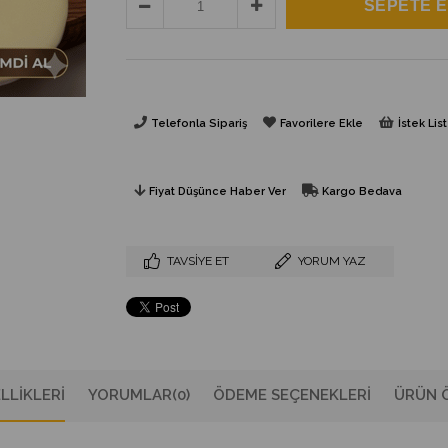
Telefonla Sipariş
Favorilere Ekle
İstek Li
Fiyat Düşünce Haber Ver
Kargo Bedava
TAVSIYE ET
YORUM YAZ
LLIKLERI
YORUMLAR
(0)
ÖDEME SEÇENEKLERI
ÜRÜN Ö