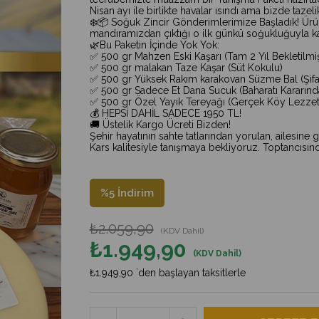
Nisan ayı ile birlikte havalar ısındı ama bizde tazel
❄️📦 Soğuk Zincir Gönderimlerimize Başladık! Ürünle
mandıramızdan çıktığı o ilk günkü soğukluğuyla kap
🌿Bu Paketin İçinde Yok Yok:
✅ 500 gr Mahzen Eski Kaşarı (Tam 2 Yıl Bekletilmi
✅ 500 gr malakan Taze Kaşar (Süt Kokulu)
✅ 500 gr Yüksek Rakım karakovan Süzme Bal (Şifa
✅ 500 gr Sadece Et Dana Sucuk (Baharatı Kararınd
✅ 500 gr Özel Yayık Tereyağı (Gerçek Köy Lezzet
💰 HEPSİ DAHİL SADECE 1950 TL!
🚚 Üstelik Kargo Ücreti Bizden!
Şehir hayatının sahte tatlarından yorulan, ailesine
Kars kalitesiyle tanışmaya bekliyoruz. Toptancısında
%
5
İndirim
₺2.059,90
(KDV Dahil)
₺1.949,90
(KDV Dahil)
₺1.949,90
`den başlayan taksitlerle