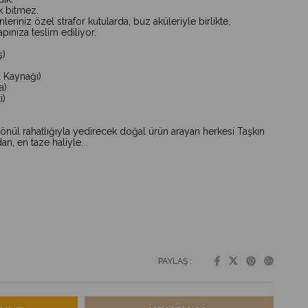
ik bitmez.
riniz özel strafor kutularda, buz aküleriyle birlikte,
ınıza teslim ediliyor.
ş)
 Kaynağı)
a)
i)
 gönül rahatlığıyla yedirecek doğal ürün arayan herkesi Taşkın
n, en taze haliyle...
PAYLAŞ :