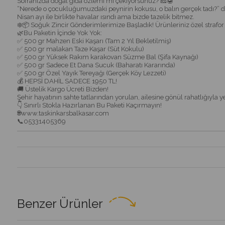
Sofranızda doğal gıda özlemi mi çekiyorsunuz? 🧀🍯
“Nerede o çocukluğumuzdaki peynirin kokusu, o balın gerçek tadı?” diy
Nisan ayı ile birlikte havalar ısındı ama bizde tazelik bitmez.
❄️📦 Soğuk Zincir Gönderimlerimize Başladık! Ürünleriniz özel strafor 
🌿Bu Paketin İçinde Yok Yok:
✅ 500 gr Mahzen Eski Kaşarı (Tam 2 Yıl Bekletilmiş)
✅ 500 gr malakan Taze Kaşar (Süt Kokulu)
✅ 500 gr Yüksek Rakım karakovan Süzme Bal (Şifa Kaynağı)
✅ 500 gr Sadece Et Dana Sucuk (Baharatı Kararında)
✅ 500 gr Özel Yayık Tereyağı (Gerçek Köy Lezzeti)
💰 HEPSİ DAHİL SADECE 1950 TL!
🚚 Üstelik Kargo Ücreti Bizden!
Şehir hayatının sahte tatlarından yorulan, ailesine gönül rahatlığıyla 
👇 Sınırlı Stokla Hazırlanan Bu Paketi Kaçırmayın!
🌐www.taskinkarsbalkasar.com
📞05331405369
Benzer Ürünler