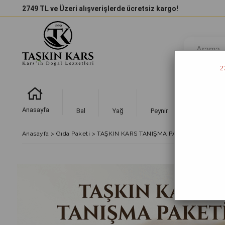
2749 TL ve Üzeri alışverişlerde ücretsiz kargo!
2
Anasayfa
Bal
Yağ
Peynir
Et Ürünleri
Anasayfa
>
Gıda Paketi
>
TAŞKIN KARS TANIŞMA PAKETİ