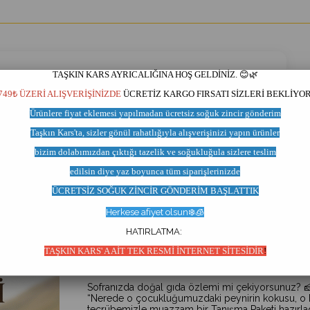
TAŞKIN KARS AYRICALIĞINA HOŞ GELDİNİZ. 😊🌿
749₺ ÜZERİ ALIŞVERİŞİNİZDE
ÜCRETİZ KARGO FIRSATI SİZLERİ BEKLİYOR
Ürünlere fiyat eklemesi yapılmadan
ücretsiz soğuk zincir
gönderim
Taşkın Kars'ta,
sizler gönül rahatlığıyla
alışverişinizi yapın ürünler
bizim dolabımızdan çıktığı
tazelik ve soğukluğula sizlere teslim
Yöresel Ürünler
Gıda Paketi
edilsin
diye yaz
boyunca tüm siparişlerinizde
ÜCRETSİZ SOĞUK ZİNCİR GÖNDERİM BAŞLATT
IK
Herkese afiyet olsun❄️🧊
HATIRLATMA:
TAŞKIN KARS TANIŞMA PA
TAŞKIN KARS' A AİT TEK RESMİ İNTERNET SİTESİDİR
!
Sofranızda doğal gıda özlemi mi çekiyorsunuz? 
“Nerede o çocukluğumuzdaki peynirin kokusu, o balı
tecrübemizle muazzam bir Tanışma Paketi hazırlad