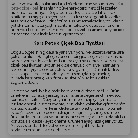
Kalite ve avantaj bakımından değerlendirme yaptığınızda,
Kars
petek çiçek balı
insanların güvenerek tercih ettiği lezzetler
arasında bulunuyor. Doyurucu, besleyici ve faydalı olarak
sınıflandırılmış gıda seçenekleri, katkısız ve organik lezzetler
arasında çok önemli bir çözümü işaret etmektedir. Çocukların,
yetişkinlerin, hatta yaşlı insanların tüketerek vücut direncini
artırması beklenen ürün örnekleri, lezzet bakımından yine ideal
bir seçenek şeklinde kendini göstermiştir.
Kars Petek Çiçek Balı Fiyatları
Doğu Bölgesi’nin gıdalara yansıyan yönü ve lezzet avantajlara
çok önemlidir. Bal gibi çok önemli bir gıda seçeneği noktasında,
Kars’ın yöresel lezzetlerini burada ayırmak gerekir. Kars petek
çiçek balı fiyatları uygun şekilde ortaya çıkmış ve insanların
lezzet anlayışına çok büyük katkı sağlamıştır. Damak tadı ve
ürün kapasitesi ile birlikte uyumlu sonuçları görmek için,
burada karşınıza çıkan örnekler size büyük kolaylıklar
sağlamaktadır.
Hemen ve hızlı bir biçimde hareket ettiğinizde, sağlıklı ürün
örneklerini burada yarattığı avantajlarla değerlendirmek söz
konusu olacaktır. Düzgün yatırımlar ve cazip çalışmalarla
birlikte önemli hizmet avantajlarını daha yakından görmek söz
konusu olacaktır. Herkesin dikkatle takip ettiği ve sahip olmak
istediği lezzetleri elde etmek için, karşınıza çıkan çözüm ve
fırsatlardan mutlaka yararlanmanız gerekiyor. Firma olarak bu
konuda sizi destekleyip önemli ürünleri ayağınıza getiriyoruz.
Yüksek standartlı lezzet ve ekonomik fiyat fırsatlarını
sayfalarımızdan takip edebilirsiniz.