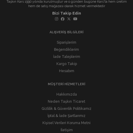
Taşkın Kars 1990 yılında kurulmuştur ve o günden bugüne Kars'ta hem üretim
hem de satış mağazası olarak hizmet vermektedir
Bizi Takip Edin
ALIŞVERİŞ BİLGİLERİ
Siparişlerim
Beğendiklerim
İade Taleplerim
Kargo Takip
Hesabım
MÜŞTERİ HİZMETLERİ
Hakkımızda
Neden Taşkın Ticaret
Gizlilik & Güvenlik Politikamız
İptal & İade Şartlarımız
Kişisel Verileri Koruma Metni
İletişim