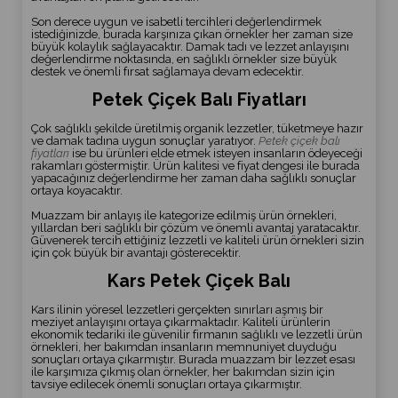
Taşkın Kars
olarak, Kars'ın
doğal lezzetlerini güvenle
Son derece uygun ve isabetli tercihleri değerlendirmek
istediğinizde, burada karşınıza çıkan örnekler her zaman size
sofralarınıza ulaştırıyoruz. 🍯
büyük kolaylık sağlayacaktır. Damak tadı ve lezzet anlayışını
🐝
değerlendirme noktasında, en sağlıklı örnekler size büyük
destek ve önemli fırsat sağlamaya devam edecektir.
Petek Çiçek Balı Fiyatları
Çok sağlıklı şekilde üretilmiş organik lezzetler, tüketmeye hazır
ve damak tadına uygun sonuçlar yaratıyor.
Petek çiçek balı
fiyatları
ise bu ürünleri elde etmek isteyen insanların ödeyeceği
rakamları göstermiştir. Ürün kalitesi ve fiyat dengesi ile burada
yapacağınız değerlendirme her zaman daha sağlıklı sonuçlar
ortaya koyacaktır.
Muazzam bir anlayış ile kategorize edilmiş ürün örnekleri,
yıllardan beri sağlıklı bir çözüm ve önemli avantaj yaratacaktır.
Güvenerek tercih ettiğiniz lezzetli ve kaliteli ürün örnekleri sizin
için çok büyük bir avantajı gösterecektir.
Kars Petek Çiçek Balı
Kars ilinin yöresel lezzetleri gerçekten sınırları aşmış bir
meziyet anlayışını ortaya çıkarmaktadır. Kaliteli ürünlerin
ekonomik tedariki ile güvenilir firmanın sağlıklı ve lezzetli ürün
örnekleri, her bakımdan insanların memnuniyet duyduğu
sonuçları ortaya çıkarmıştır. Burada muazzam bir lezzet esası
ile karşımıza çıkmış olan örnekler, her bakımdan sizin için
tavsiye edilecek önemli sonuçları ortaya çıkarmıştır.