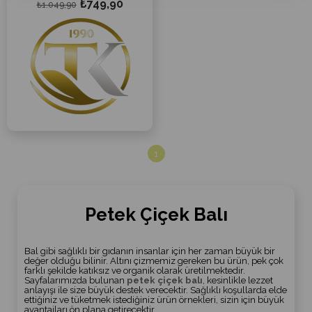
₺749,90
Kars'ın yüksek rakımlı
₺1.049,90
yaylalarında yetişen binbir
çeşit kır ve dağ çiçeğinden
elde edilen doğal çiçek
balımız, kendine özgü
aroması ve yoğun lezzetiyle
sofralarınıza ulaşıyor.
Balımızın yapısında doğal
kristalleşmeyi destekleyen
arı
mumu parçacıkları (sunî
mum)
bulunabilmektedir.
Üretim sürecinde arılara
verilen besleme nedeniyle
içeriğinde yaklaşık
%2
1
oranında şeker
bulunmaktadır. Bunun
dışında
herhangi bir katkı
maddesi, koruyucu veya ilave
şeker içermez.
Petek Çiçek Balı
✔ Kars yaylalarında
üretilmiştir.
Bal gibi sağlıklı bir gıdanın insanlar için her zaman büyük bir
değer olduğu bilinir. Altını çizmemiz gereken bu ürün, pek çok
✔ Doğal çiçek aroması ve
farklı şekilde katıksız ve organik olarak üretilmektedir.
yoğun kıvam.
Sayfalarımızda bulunan
petek çiçek balı
, kesinlikle lezzet
✔ Katkısız ve koruyucusuz.
anlayışı ile size büyük destek verecektir. Sağlıklı koşullarda elde
ettiğiniz ve tüketmek istediğiniz ürün örnekleri, sizin için büyük
avantajları ön plana getirecektir.