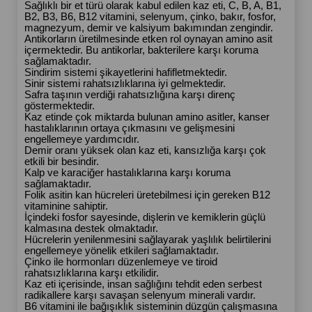
Sağlıklı bir et türü olarak kabul edilen kaz eti, C, B, A, B1, 
B2, B3, B6, B12 vitamini, selenyum, çinko, bakır, fosfor, 
magnezyum, demir ve kalsiyum bakımından zengindir.
Antikorların üretilmesinde etken rol oynayan amino asit 
içermektedir. Bu antikorlar, bakterilere karşı koruma 
sağlamaktadır.
Sindirim sistemi şikayetlerini hafifletmektedir. 
Sinir sistemi rahatsızlıklarına iyi gelmektedir.
Safra taşının verdiği rahatsızlığına karşı direnç 
göstermektedir.
Kaz etinde çok miktarda bulunan amino asitler, kanser 
hastalıklarının ortaya çıkmasını ve gelişmesini 
engellemeye yardımcıdır.
Demir oranı yüksek olan kaz eti, kansızlığa karşı çok 
etkili bir besindir.
Kalp ve karaciğer hastalıklarına karşı koruma 
sağlamaktadır. 
Folik asitin kan hücreleri üretebilmesi için gereken B12 
vitaminine sahiptir.
İçindeki fosfor sayesinde, dişlerin ve kemiklerin güçlü 
kalmasına destek olmaktadır. 
Hücrelerin yenilenmesini sağlayarak yaşlılık belirtilerini 
engellemeye yönelik etkileri sağlamaktadır.
Çinko ile hormonları düzenlemeye ve tiroid 
rahatsızlıklarına karşı etkilidir.
Kaz eti içerisinde, insan sağlığını tehdit eden serbest 
radikallere karşı savaşan selenyum minerali vardır.
B6 vitamini ile bağışıklık sisteminin düzgün çalışmasına 