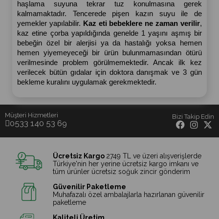
haşlama suyuna tekrar tuz konulmasına gerek 
kalmamaktadır. Tencerede pişen kazın suyu ile de 
yemekler yapılabilir. 
Kaz eti bebeklere ne zaman verilir
, 
kaz etine çorba yapıldığında genelde 1 yaşını aşmış bir 
bebeğin özel bir alerjisi ya da hastalığı yoksa hemen 
hemen yiyemeyeceği bir ürün bulunmamasından ötürü 
verilmesinde problem görülmemektedir. Ancak ilk kez 
verilecek bütün gıdalar için doktora danışmak ve 3 gün 
bekleme kuralını uygulamak gerekmektedir.
Müşteri Hizmetleri
Bizi Takip Edin
0533 140 53 69
Ücretsiz Kargo
2749 TL ve üzeri alışverişlerde
Türkiye'nin her yerine ücretsiz kargo imkanı ve
tüm ürünler ücretsiz soğuk zincir gönderim
Güvenilir Paketleme
Muhafazalı özel ambalajlarla hazırlanan güvenilir
paketleme
Kaliteli Üretim