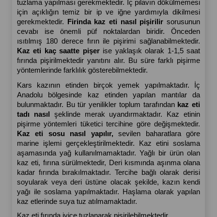
tuzlama yapılması gerekmektedir.
İç pilavın dökülmemesi 
için açıklığın temiz bir ip ve iğne yardımıyla dikilmesi 
gerekmektedir. 
Firinda kaz eti nasıl pişirilir
 sorusunun 
cevabı ise önemli püf noktalardan biridir. Önceden 
ısıtılmış 180 derece fırın ile pişirimi sağlanabilmektedir. 
Kaz eti kaç saatte pişer
 ise yaklaşık olarak 1-1,5 saat 
fırında pişirilmektedir yanıtını alır. Bu süre farklı pişirme 
yöntemlerinde farklılık gösterebilmektedir. 
Kars kazının etinden birçok yemek yapılmaktadır. İç 
Anadolu bölgesinde kaz etinden yapılan mantılar da 
bulunmaktadır. Bu tür yenilikler toplum tarafından 
kaz eti 
tadı nasıl 
şeklinde merak uyandırmaktadır. Kaz etinin 
pişirme yöntemleri tüketici tercihine göre değişmektedir. 
Kaz eti sosu nasıl yapılır, 
sevilen baharatlara göre 
marine işlemi gerçekleştirilmektedir. Kaz etini soslama 
aşamasında yağ kullanılmamaktadır. Yağlı bir ürün olan 
kaz eti, fırına sürülmektedir, Deri kısmında aşınma olana 
kadar fırında bırakılmaktadır. Tercihe bağlı olarak derisi 
soyularak veya deri üstüne olacak şekilde, kazın kendi 
yağı ile soslama yapılmaktadır. Haşlama olarak yapılan 
kaz etlerinde suya tuz atılmamaktadır.
Kaz eti fırında iyice tuzlanarak pişirilebilmektedir.