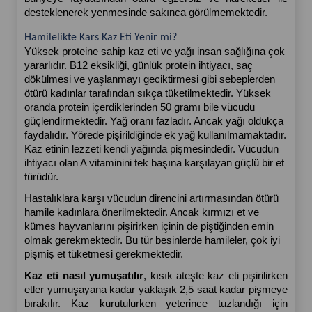
desteklenerek yenmesinde sakınca görülmemektedir.
Hamilelikte Kars Kaz Eti Yenir mi?
Yüksek proteine sahip kaz eti ve yağı insan sağlığına çok 
yararlıdır. B12 eksikliği, günlük protein ihtiyacı, saç 
dökülmesi ve yaşlanmayı geciktirmesi gibi sebeplerden 
ötürü kadınlar tarafından sıkça tüketilmektedir. Yüksek 
oranda protein içerdiklerinden 50 gramı bile vücudu 
güçlendirmektedir. Yağ oranı fazladır. Ancak yağı oldukça 
faydalıdır. Yörede pişirildiğinde ek yağ kullanılmamaktadır. 
Kaz etinin lezzeti kendi yağında pişmesindedir. Vücudun 
ihtiyacı olan A vitaminini tek başına karşılayan güçlü bir et 
türüdür. 
Hastalıklara karşı vücudun direncini artırmasından ötürü 
hamile kadınlara önerilmektedir. Ancak kırmızı et ve 
kümes hayvanlarını pişirirken içinin de piştiğinden emin 
olmak gerekmektedir. Bu tür besinlerde hamileler, çok iyi 
pişmiş et tüketmesi gerekmektedir.
Kaz eti nasıl yumuşatılır
, kısık ateşte kaz eti pişirilirken 
etler yumuşayana kadar yaklaşık 2,5 saat kadar pişmeye 
bırakılır. Kaz kurutulurken yeterince tuzlandığı için 