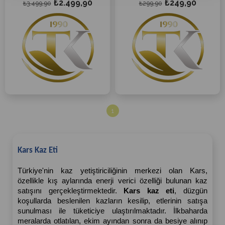
₺2.499,90
₺249,90
2.2Kg
₺3.499,90
₺299,90
Büyük Boy Köy Kazı 2.3 Kg -
2.6Kg
En Büyük Boy Köy Kazı 2.7 Kg
- 3.0Kg
1
Kars Kaz Eti
Türkiye'nin kaz yetiştiriciliğinin merkezi olan Kars, 
özellikle kış aylarında enerji verici özelliği bulunan kaz 
satışını gerçekleştirmektedir. 
Kars kaz eti
, düzgün 
koşullarda beslenilen kazların kesilip, etlerinin satışa 
sunulması ile tüketiciye ulaştırılmaktadır. İlkbaharda 
meralarda otlatılan, ekim ayından sonra da besiye alınıp 