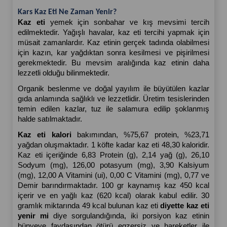
Kars Kaz Eti Ne Zaman Yenir?
Kaz eti 
yemek için sonbahar ve kış mevsimi tercih 
edilmektedir. Yağışlı havalar, kaz eti tercihi yapmak için 
müsait zamanlardır. Kaz etinin gerçek tadında olabilmesi 
için kazın, kar yağdıktan sonra kesilmesi ve pişirilmesi 
gerekmektedir. Bu mevsim aralığında kaz etinin daha 
lezzetli olduğu bilinmektedir.
Organik beslenme ve doğal yayılım ile büyütülen kazlar 
gıda anlamında sağlıklı ve lezzetlidir. Üretim tesislerinden 
temin edilen kazlar, tuz ile salamura edilip şoklanmış 
halde satılmaktadır.
Kaz eti kalori 
bakımından, %75,67 protein, %23,71 
yağdan oluşmaktadır. 1 köfte kadar kaz eti 48,30 kaloridir. 
Kaz eti içeriğinde 6,83 Protein (g), 2,14 yağ (g), 26,10 
Sodyum (mg), 126,00 potasyum (mg), 3,90 Kalsiyum 
(mg), 12,00 A Vitamini (ui), 0,00 C Vitamini (mg), 0,77 ve 
Demir barındırmaktadır. 100 gr kaynamış kaz 450 kcal 
içerir ve en yağlı kaz (620 kcal) olarak kabul edilir. 30 
gramlık miktarında 49 kcal bulunan kaz eti 
diyette kaz eti 
yenir mi 
diye sorgulandığında, iki porsiyon kaz etinin 
bünyeye faydasından ötürü egzersiz ve hareketler ile 