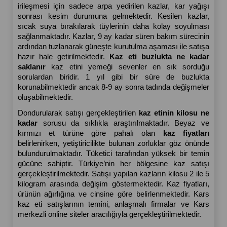
irileşmesi için sadece arpa yedirilen kazlar, kar yağışı 
sonrası kesim durumuna gelmektedir. Kesilen kazlar, 
sıcak suya bırakılarak tüylerinin daha kolay soyulması 
sağlanmaktadır. Kazlar, 9 ay kadar süren bakım sürecinin 
ardından tuzlanarak güneşte kurutulma aşaması ile satışa 
hazır hale getirilmektedir. 
Kaz eti buzlukta ne kadar 
saklanır 
kaz etini yemeği sevenler en sık sorduğu 
sorulardan biridir. 1 yıl gibi bir süre de buzlukta 
korunabilmektedir ancak 8-9 ay sonra tadında değişmeler 
oluşabilmektedir.
Dondurularak satışı gerçekleştirilen 
kaz etinin kilosu ne 
kadar 
sorusu da sıklıkla araştırılmaktadır. Beyaz ve 
kırmızı et türüne göre pahalı olan 
kaz fiyatları
belirlenirken, yetiştiricilikte bulunan zorluklar göz önünde 
bulundurulmaktadır. Tüketici tarafından yüksek bir temin 
gücüne sahiptir. Türkiye’nin her bölgesine kaz satışı 
gerçekleştirilmektedir. Satışı yapılan kazların kilosu 2 ile 5 
kilogram arasında değişim göstermektedir. Kaz fiyatları, 
ürünün ağırlığına ve cinsine göre belirlenmektedir. Kars 
kaz eti satışlarının temini, anlaşmalı firmalar ve Kars 
merkezli online siteler aracılığıyla gerçekleştirilmektedir.