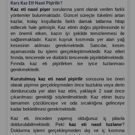
Kars Kaz Eti Nasıl Pişirilir?
Kaz eti nasıl pişer
 sorularına yanıt olarak verilen farklı 
yöntemler bulunmaktadır. Güncel süreçte tüketimi artan 
kazlar, kolay koşullarda farklı damak tatlarına hitap 
edilecek hale gelmiştir. Kaz etinin doğru pişirilmesinde ki 
en önemli etken, kazın iyi şekilde temizlenmesi ile 
sağlanmaktadır. Kazın kuyruk kısmında yer alan yağ 
kesesinin atılması gerekmektedir. Satıcılar, kesim 
aşamasında bu işlemi gerçekleştirmektedir. Kaz etleri 
fırında, tencerede ve düdüklü tencerede pişirilebilmektedir. 
Fırında kaz eti pişirilirken ise iyice tuzlanması 
gerekmektedir.
Kurutulmuş kaz eti nasıl pişirilir 
sorusuna ise öneri 
olarak pişirme gerçekleşmeden önce buzlukta veya derin 
dondurucuda yer alan kaz etini, yaklaşık 2 saat önce 
çıkarılması gerektiği söylenilmektedir. Kaz etinin buzu 
tamamen çözülünceye ve oda sıcaklığına gelinceye 
kadar bekletilmesi gerekmektedir.
Kaz eti, önceden yapmış olduğunuz iç pilavla 
doldurulabilmektedir. Peki 
kaz eti nasıl tuzlanır
? 
Doldurma işlemi gerçekleşmeden dış ve iç kısmına 