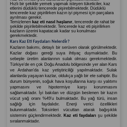
Hızlı bir şekilde yemek yapmak isteyen tüketiciler, kaz 
etlerini düdüklü tencerede pişirebilmektedir. Düdüklü 
tencerede kaz pişirilirken kazın iyi pişmesi için parçalara 
ayrılması gerekir.
Temizlenen 
kaz eti nasıl haşlanır
, tencerede de rahat bir 
şekilde pişirilebilmektedir. Tencerede kaz eti pişirilirken 
kazların üzerini kapatacak kadar su konulması 
gerekmektedir. 
Kars Kaz Eti Faydaları Nelerdi̇r?
Kazların bakımı, detaylı bir serüven olarak görülmektedir. 
Kazlar doğası gereği suya ihtiyaç duymaktadır. Bu 
sebeple üretim alanlarının sulak olması gerekmektedir. 
Türkiye'de en çok Doğu Anadolu bölgesinde yer alan Kars 
ve Ardahan'da kaz yetiştiriciliği yapılmaktadır. Sulak 
alanlarda yaşayan kazlar, oldukça yağlı bir ete sahiptir. Bu 
durum bünyenin, soğuk hava koşullarına karşı ısı yalıtımı 
yapmasını ve hipotermiye karşı korunmasını 
sağlamaktadır. İyi bakılan ve düzgün beslenen bir kazın 
vücut yağ oranı %49'u bulmaktadır. Bu yağ türü, insan 
sağlığı için faydalıdır. Enerji verici özellikleri 
bulunmaktadır. Toksinleri vücuttan atarak bağışıklık 
sistemini güçlendirmektedir.
 Kaz eti faydaları 
şu şekilde 
sıralanmaktadır.