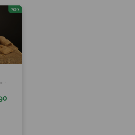
%29
İndirim
%29İndirim
dır.
90
0Kg