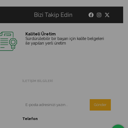
Bizi Takip Edin
Kaliteli Üretim
Sürdürülebilir bir başarı için kalite belgeleri
ile yapılan yerli üretim
İLETİŞİM BİLGİLERİ
Kampanyalarımızdan ve indirimlerimizden güncel olarak
haberdar olun.
Gönder
Telefon
0533 140 53 69