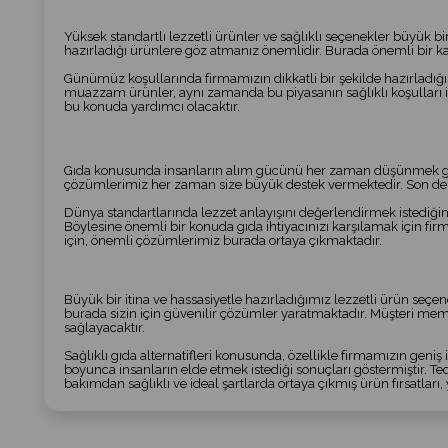
Yüksek standartlı lezzetli ürünler ve sağlıklı seçenekler büyük bi
hazırladığı ürünlere göz atmanız önemlidir. Burada önemli bir ka
Günümüz koşullarında firmamızın dikkatli bir şekilde hazırladığı 
muazzam ürünler, aynı zamanda bu piyasanın sağlıklı koşulları ile
bu konuda yardımcı olacaktır.
Gıda konusunda insanların alım gücünü her zaman düşünmek gereki
çözümlerimiz her zaman size büyük destek vermektedir. Son derece 
Dünya standartlarında lezzet anlayışını değerlendirmek istediğ
Böylesine önemli bir konuda gıda ihtiyacınızı karşılamak için f
için, önemli çözümlerimiz burada ortaya çıkmaktadır.
Büyük bir itina ve hassasiyetle hazırladığımız lezzetli ürün seçene
burada sizin için güvenilir çözümler yaratmaktadır. Müşteri memn
sağlayacaktır.
Sağlıklı gıda alternatifleri konusunda, özellikle firmamızın geni
boyunca insanların elde etmek istediği sonuçları göstermiştir. Ted
bakımdan sağlıklı ve ideal şartlarda ortaya çıkmış ürün fırsatları