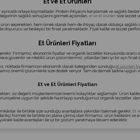
Et ve Et Ürünleri
r ayrıcalık ortaya koymaktadır. Protein ihtiyacını karşılamak ve sağlıklı bes
tegorinin sağlıklı sonuçlarını görmek açısından,
et ve et ürünleri
size lezzet ve
ürün seçenekleri, hem örnek olarak hem de ihtiyaç olarak oldukça sağlıklı so
 doyurucu ve besleyici bir fırsat yaratmaktadır. Fiyat kalite ve lezzet perf
Et Ürünleri Fiyatları
r. Firmamız, ekonomik fiyatlar ve organik lezzetler konusunda ısrarcı olm
güvenilir ve nitelikli ürün çözümlerimiz, yıllardan beri iyi bir ayrı fırsat
iniz, noktada firmamızın ekonomik olarak kategoriden sunduğu
et ürünleri fiy
irmamız önemli çözümlerle size destek veriyor. Tam da damak tadına uygun v
Et ve Et Ürünleri Fiyatları
kleri, siz değerli müşterilerimize önemli kolaylıklar sağlamıştır. Ürün kalites
uniyetine uygun bir şekilde hazırlayıp sunduğumuz organik lezzetler, damak t
ş imkânlar ile birlikte size sunduğu avantajlara yakından bakmak gerekir.
Et v
arikçi hizmeti ile birlikte ön plana çıkmış olan firmamız, ürün kalitesini ve
, yüksek kalite avantajları ile iyi bir çözüm yaratmaya devam edecektir.