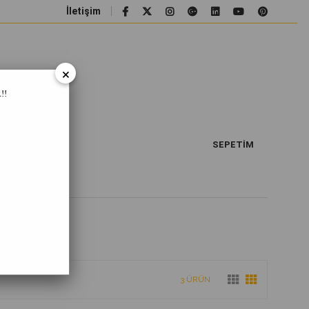
İletişim
×
!!
SEPETIM
3 ÜRÜN