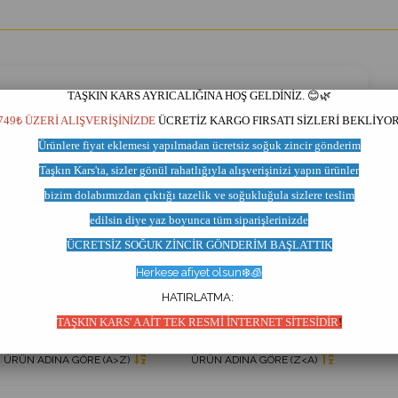
TAŞKIN KARS AYRICALIĞINA HOŞ GELDİNİZ. 😊🌿
749₺ ÜZERİ ALIŞVERİŞİNİZDE
ÜCRETİZ KARGO FIRSATI SİZLERİ BEKLİYOR
Ürünlere fiyat eklemesi yapılmadan
ücretsiz soğuk zincir
gönderim
Taşkın Kars'ta,
sizler gönül rahatlığıyla
alışverişinizi yapın ürünler
bizim dolabımızdan çıktığı
tazelik ve soğukluğula sizlere teslim
Yöresel Ürünler
Gıda Paketi
edilsin
diye yaz
boyunca tüm siparişlerinizde
ÜCRETSİZ SOĞUK ZİNCİR GÖNDERİM BAŞLATT
IK
Herkese afiyet olsun❄️🧊
HATIRLATMA:
TAŞKIN KARS' A AİT TEK RESMİ İNTERNET SİTESİDİR
!
ÜRÜN ADINA GÖRE (A>Z)
ÜRÜN ADINA GÖRE (Z<A)