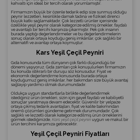
kahvaltı için ideal bir tercih olarak yorumlamıştır.
Firmamızın büyük bir özenle tedarik edip size sunmuş olduğu
peynir lezzetleri, kesinlikle damak tadına ve fiziksel direnci
büyük katkı sağlamaktadır. Çok lezzetli ürünler içerisinde
özellikle yeşil peynir olarak kategorize edilmiş örnekler, faydalı
ve avantajlı bir tercihi karşınıza çıkarmıştır. Pek çok insanın
burada yaptığı değerlendirmeler ve bu değerlendirmelerin
sonuç olarak ortaya koyduğu geniş imkânlar, çok sağlıklı bir
alternatifi ve avantajı ortaya koymuştur.
Kars Yeşil Çeçil Peyniri
Gıda konusunda tüm dünyanın çok farklı düşündüğü bir
dönemi yaşıyoruz. Gıda zamları çok konuşulurken firmamızın
bu konuda istikrarlı bir duruşu söz konusudur. Fiyat ve
ekonomik değerlendirme konusunda burada ortaya
koyduğumuz geniş imkânlar, her bakımdan size büyük avantaj
sağlayıp yardımcı olmak durumundadır.
Oldukça uygun standartlarla birlikte değerlendirmek
istediğiniz ürün örnekleri, sizin için gayet faydalı ve kabiliyetli
sonuçlar yaratmaya devam edecektir. Güvenilir bir yelpaze
ortaya çıkmış tedarik avantajları, fiyat ve kalite bakımından
önemli çözümleri gündeme getirmek durumundadır. Çok
sağlıklı ve lezzetli olarak kategorize edilmiş ürün örneklerini
görmek istediğinizde,
Kars yeşil çeçil peyniri
uygun ve makul bir
ürün tercihini karşımıza getirecektir.
Yeşil Çeçil Peyniri Fiyatları