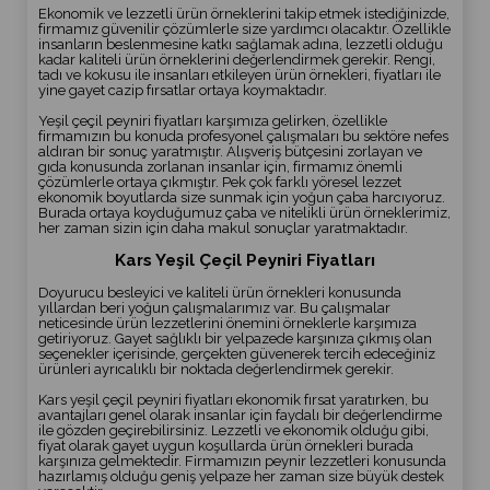
Ekonomik ve lezzetli ürün örneklerini takip etmek istediğinizde,
firmamız güvenilir çözümlerle size yardımcı olacaktır. Özellikle
insanların beslenmesine katkı sağlamak adına, lezzetli olduğu
kadar kaliteli ürün örneklerini değerlendirmek gerekir. Rengi,
tadı ve kokusu ile insanları etkileyen ürün örnekleri, fiyatları ile
yine gayet cazip fırsatlar ortaya koymaktadır.
Yeşil çeçil peyniri fiyatları karşımıza gelirken, özellikle
firmamızın bu konuda profesyonel çalışmaları bu sektöre nefes
aldıran bir sonuç yaratmıştır. Alışveriş bütçesini zorlayan ve
gıda konusunda zorlanan insanlar için, firmamız önemli
çözümlerle ortaya çıkmıştır. Pek çok farklı yöresel lezzet
ekonomik boyutlarda size sunmak için yoğun çaba harcıyoruz.
Burada ortaya koyduğumuz çaba ve nitelikli ürün örneklerimiz,
her zaman sizin için daha makul sonuçlar yaratmaktadır.
Kars Yeşil Çeçil Peyniri Fiyatları
Doyurucu besleyici ve kaliteli ürün örnekleri konusunda
yıllardan beri yoğun çalışmalarımız var. Bu çalışmalar
neticesinde ürün lezzetlerini önemini örneklerle karşımıza
getiriyoruz. Gayet sağlıklı bir yelpazede karşınıza çıkmış olan
seçenekler içerisinde, gerçekten güvenerek tercih edeceğiniz
ürünleri ayrıcalıklı bir noktada değerlendirmek gerekir.
Kars yeşil çeçil peyniri fiyatları ekonomik fırsat yaratırken, bu
avantajları genel olarak insanlar için faydalı bir değerlendirme
ile gözden geçirebilirsiniz. Lezzetli ve ekonomik olduğu gibi,
fiyat olarak gayet uygun koşullarda ürün örnekleri burada
karşınıza gelmektedir. Firmamızın peynir lezzetleri konusunda
hazırlamış olduğu geniş yelpaze her zaman size büyük destek