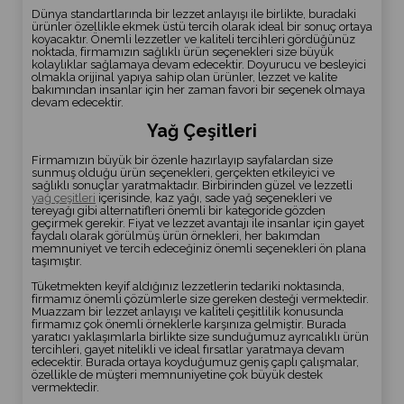
Dünya standartlarında bir lezzet anlayışı ile birlikte, buradaki
ürünler özellikle ekmek üstü tercih olarak ideal bir sonuç ortaya
koyacaktır. Önemli lezzetler ve kaliteli tercihleri gördüğünüz
noktada, firmamızın sağlıklı ürün seçenekleri size büyük
kolaylıklar sağlamaya devam edecektir. Doyurucu ve besleyici
olmakla orijinal yapıya sahip olan ürünler, lezzet ve kalite
bakımından insanlar için her zaman favori bir seçenek olmaya
devam edecektir.
Yağ Çeşitleri
Firmamızın büyük bir özenle hazırlayıp sayfalardan size
sunmuş olduğu ürün seçenekleri, gerçekten etkileyici ve
sağlıklı sonuçlar yaratmaktadır. Birbirinden güzel ve lezzetli
yağ çeşitleri
içerisinde, kaz yağı, sade yağ seçenekleri ve
tereyağı gibi alternatifleri önemli bir kategoride gözden
geçirmek gerekir. Fiyat ve lezzet avantajı ile insanlar için gayet
faydalı olarak görülmüş ürün örnekleri, her bakımdan
memnuniyet ve tercih edeceğiniz önemli seçenekleri ön plana
taşımıştır.
Tüketmekten keyif aldığınız lezzetlerin tedariki noktasında,
firmamız önemli çözümlerle size gereken desteği vermektedir.
Muazzam bir lezzet anlayışı ve kaliteli çeşitlilik konusunda
firmamız çok önemli örneklerle karşınıza gelmiştir. Burada
yaratıcı yaklaşımlarla birlikte size sunduğumuz ayrıcalıklı ürün
tercihleri, gayet nitelikli ve ideal fırsatlar yaratmaya devam
edecektir. Burada ortaya koyduğumuz geniş çaplı çalışmalar,
özellikle de müşteri memnuniyetine çok büyük destek
vermektedir.