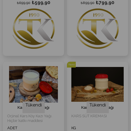
₺599,90
₺799,90
₺699,90
₺899,90
Yeni
Ürün
Tükendi
Tükendi
Kars Köy Kaz Yağı
Kars Köy Kaymağı
Orjinal Kars Köy Kazı Yağı.
KARS SÜT KREMASI
Hiçbir katkı maddesi
içermemektedir
ADET
KG