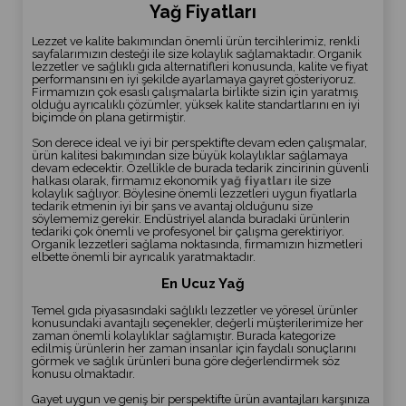
Yağ Fiyatları
Lezzet ve kalite bakımından önemli ürün tercihlerimiz, renkli
sayfalarımızın desteği ile size kolaylık sağlamaktadır. Organik
lezzetler ve sağlıklı gıda alternatifleri konusunda, kalite ve fiyat
performansını en iyi şekilde ayarlamaya gayret gösteriyoruz.
Firmamızın çok esaslı çalışmalarla birlikte sizin için yaratmış
olduğu ayrıcalıklı çözümler, yüksek kalite standartlarını en iyi
biçimde ön plana getirmiştir.
Son derece ideal ve iyi bir perspektifte devam eden çalışmalar,
ürün kalitesi bakımından size büyük kolaylıklar sağlamaya
devam edecektir. Özellikle de burada tedarik zincirinin güvenli
halkası olarak, firmamız ekonomik
yağ fiyatları
ile size
kolaylık sağlıyor. Böylesine önemli lezzetleri uygun fiyatlarla
tedarik etmenin iyi bir şans ve avantaj olduğunu size
söylememiz gerekir. Endüstriyel alanda buradaki ürünlerin
tedariki çok önemli ve profesyonel bir çalışma gerektiriyor.
Organik lezzetleri sağlama noktasında, firmamızın hizmetleri
elbette önemli bir ayrıcalık yaratmaktadır.
En Ucuz Yağ
Temel gıda piyasasındaki sağlıklı lezzetler ve yöresel ürünler
konusundaki avantajlı seçenekler, değerli müşterilerimize her
zaman önemli kolaylıklar sağlamıştır. Burada kategorize
edilmiş ürünlerin her zaman insanlar için faydalı sonuçlarını
görmek ve sağlık ürünleri buna göre değerlendirmek söz
konusu olmaktadır.
Gayet uygun ve geniş bir perspektifte ürün avantajları karşınıza