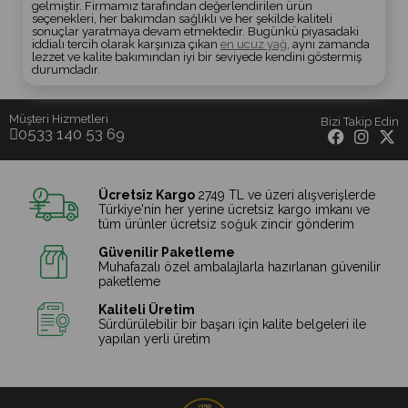
gelmiştir. Firmamız tarafından değerlendirilen ürün
seçenekleri, her bakımdan sağlıklı ve her şekilde kaliteli
sonuçlar yaratmaya devam etmektedir. Bugünkü piyasadaki
iddialı tercih olarak karşınıza çıkan
en ucuz yağ
, aynı zamanda
lezzet ve kalite bakımından iyi bir seviyede kendini göstermiş
durumdadır.
Müşteri Hizmetleri
Bizi Takip Edin
0533 140 53 69
Ücretsiz Kargo
2749 TL ve üzeri alışverişlerde
Türkiye'nin her yerine ücretsiz kargo imkanı ve
tüm ürünler ücretsiz soğuk zincir gönderim
Güvenilir Paketleme
Muhafazalı özel ambalajlarla hazırlanan güvenilir
paketleme
Kaliteli Üretim
Sürdürülebilir bir başarı için kalite belgeleri ile
yapılan yerli üretim