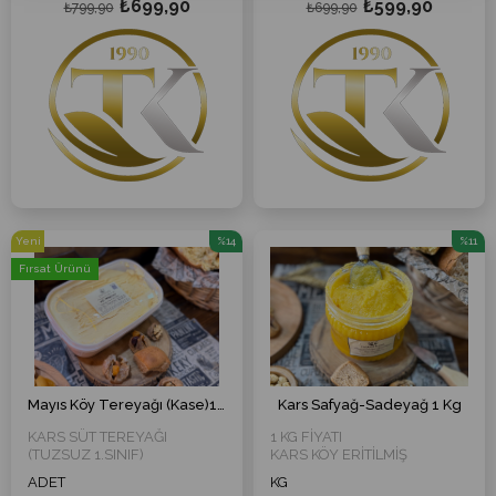
₺699,90
₺599,90
DOĞAL KARS
₺799,90
TEREYAĞIDIR.
₺699,90
İNEK SÜTÜNDEN YAYIK
DOLAPLARINIZDA SAKLAMA
TEREYAĞI 1 KG
ALANI OLARAK AVANTAJ
EN ÇOK SATILAN
SAĞLAYABİLMESİ VEYA
BULUNMAZ LEZZET!!
KULLANIM KOLAYLIĞI
SAĞLAMASI AMACI İLE BU
ŞEKİLDE SATILMAKTADIR.
KOVA TEREYAĞLARIMIZLA
AYNI ÜRÜNLERDİR.
Yeni
%14
%11
Ürün
İndirim
İndirim
Fırsat Ürünü
%14İndirim
%11İndi
Mayıs Köy Tereyağı (Kase)1 Kg
Kars Safyağ-Sadeyağ 1 Kg
KARS SÜT TEREYAĞI
1 KG FİYATI
(TUZSUZ 1.SINIF)
KARS KÖY ERİTİLMİŞ
SARIYAĞI
ADET
KG