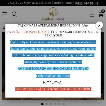
0533 140 53 69
2749 TL ve Üzeri alışverişlerde ücretsiz kargo!
0
×
TAŞKIN KARS AYRICALIĞINA HOŞ GELDİNİZ. 😊🌿
Kars Yayla Karakovan Petek Balı
2749₺ ÜZERİ ALIŞVERİŞİNİZDE
ÜCRETİZ KARGO FIRSATI SİZLERİ
BEKLİYOR!!
Ürünlere fiyat eklemesi yapılmadan
ücretsiz soğuk zincir
gönderim
Taşkın Kars'ta,
sizler gönül rahatlığıyla
alışverişinizi yapın ürünler
bizim dolabımızdan çıktığı
tazelik ve soğukluğula sizlere teslim
edilsin
diye yaz
boyunca tüm siparişlerinizde
ÜCRETSİZ SOĞUK ZİNCİR GÖNDERİM BAŞLATT
IK
Herkese afiyet olsun❄️🧊
HATIRLATMA:
TAŞKIN KARS' A AİT TEK RESMİ İNTERNET SİTESİDİR
!