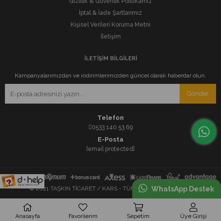
Gizlilik & Güvenlik Politikamız
İptal & İade Şartlarımız
Kişisel Verileri Koruma Metni
İletişim
İLETİŞİM BİLGİLERİ
Kampanyalarımızdan ve indirimlerimizden güncel olarak haberdar olun.
Gönder
Telefon
0533 140 53 69
E-Posta
[email protected]
WhatsApp Destek
© 2021 TAŞKIN TİCARET / KARS - TÜM HAKLARI SAKLIDIR.
Anasayfa
Favorilerim
Sepetim
Üye Girişi
<