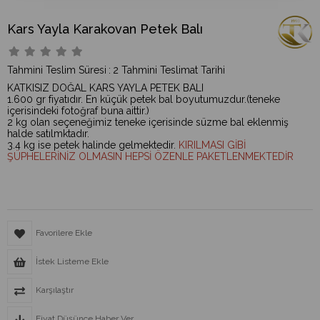
Kars Yayla Karakovan Petek Balı
Tahmini Teslim Süresi
:
2 Tahmini Teslimat Tarihi
KATKISIZ DOĞAL KARS YAYLA PETEK BALI
1.600 gr fiyatıdır. En küçük petek bal boyutumuzdur.(teneke
içerisindeki fotoğraf buna aittir.)
2 kg olan seçeneğimiz teneke içerisinde süzme bal eklenmiş
halde satılmktadır.
3.4 kg ise petek halinde gelmektedir.
KIRILMASI GİBİ
ŞÜPHELERİNİZ OLMASIN HEPSİ ÖZENLE PAKETLENMEKTEDİR
Favorilere Ekle
İstek Listeme Ekle
Karşılaştır
Fiyat Düşünce Haber Ver