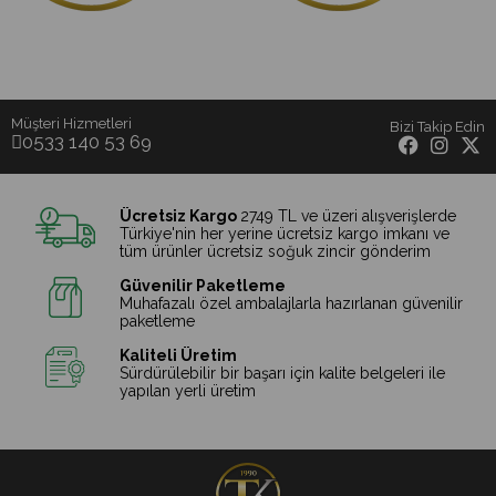
sürecinde arılara verilen besleme
nedeniyle içeriğinde yaklaşık
%2
oranında şeker
bulunmaktadır. Bunun dışında
herhangi bir katkı maddesi,
koruyucu veya ilave şeker içermez.
Müşteri Hizmetleri
Bizi Takip Edin
0533 140 53 69
✔ Kars yaylalarında üretilmiştir.
✔ Doğal çiçek aroması ve yoğun
kıvam.
✔ Katkısız ve koruyucusuz.
Ücretsiz Kargo
2749 TL ve üzeri alışverişlerde
Türkiye'nin her yerine ücretsiz kargo imkanı ve
tüm ürünler ücretsiz soğuk zincir gönderim
Taşkın Kars
olarak, Kars'ın doğal
lezzetlerini güvenle sofralarınıza
Güvenilir Paketleme
ulaştırıyoruz. 🍯🐝
Muhafazalı özel ambalajlarla hazırlanan güvenilir
paketleme
Kaliteli Üretim
Sürdürülebilir bir başarı için kalite belgeleri ile
yapılan yerli üretim