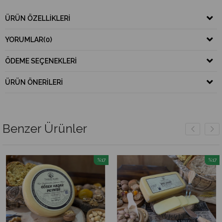
ÜRÜN ÖZELLIKLERI
YORUMLAR
(0)
ÖDEME SEÇENEKLERI
ÜRÜN ÖNERILERI
Benzer Ürünler
%17
%17
İndirim
İndirim
%17İndirim
%17İndirim