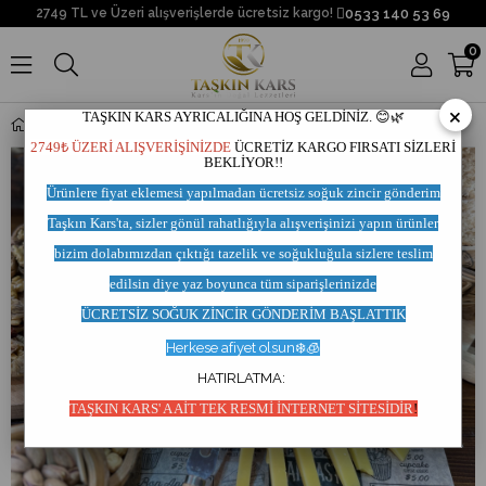
0533 140 53 69
2749 TL ve Üzeri alışverişlerde ücretsiz kargo!
0
×
TAŞKIN KARS AYRICALIĞINA HOŞ GELDİNİZ. 😊🌿
2 Yıllık Kars Eski Kaşar Peyniri
2749₺ ÜZERİ ALIŞVERİŞİNİZDE
ÜCRETİZ KARGO FIRSATI SİZLERİ
BEKLİYOR!!
Ürünlere fiyat eklemesi yapılmadan
ücretsiz soğuk zincir
gönderim
Taşkın Kars'ta,
sizler gönül rahatlığıyla
alışverişinizi yapın ürünler
bizim dolabımızdan çıktığı
tazelik ve soğukluğula sizlere teslim
edilsin
diye yaz
boyunca tüm siparişlerinizde
ÜCRETSİZ SOĞUK ZİNCİR GÖNDERİM BAŞLATT
IK
Herkese afiyet olsun❄️🧊
HATIRLATMA:
TAŞKIN KARS' A AİT TEK RESMİ İNTERNET SİTESİDİR
!