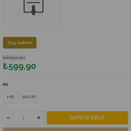
%
14
İndirim
₺699,90
₺599,90
KG
1 KG
500 GR