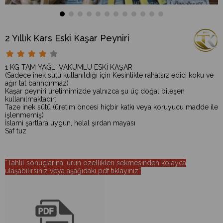
2 Yıllık Kars Eski Kaşar Peyniri
1 KG TAM YAĞLI VAKUMLU ESKİ KAŞAR
(Sadece inek sütü kullanıldığı için Kesinlikle rahatsız edici koku ve
ağır tat barındırmaz)
Kaşar peyniri üretimimizde yalnızca şu üç doğal bileşen
kullanılmaktadır:
Taze inek sütü (üretim öncesi hiçbir katkı veya koruyucu madde ile
işlenmemiş)
İslami şartlara uygun, helal şırdan mayası
Saf tuz
“Tahlil sonuçlarına, ürün özellikleri sekmesinden kolayca
ulaşabilirsiniz veya aşağıdaki pdf tıklayınız”